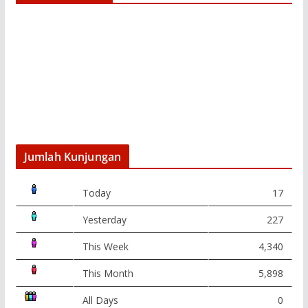
Jumlah Kunjungan
Today
17
Yesterday
227
This Week
4,340
This Month
5,898
All Days
0