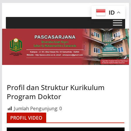
Skip
ID
to
content
Profil dan Struktur Kurikulum
Program Doktor
Jumlah Pengunjung:
0
PROFIL VIDEO
V