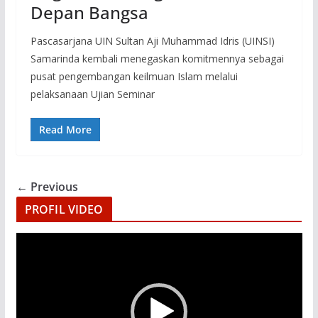
Depan Bangsa
Pascasarjana UIN Sultan Aji Muhammad Idris (UINSI)
Samarinda kembali menegaskan komitmennya sebagai
pusat pengembangan keilmuan Islam melalui
pelaksanaan Ujian Seminar
Read More
← Previous
PROFIL VIDEO
V
i
d
e
o