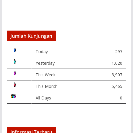
Jumlah Kunjungan
Today
297
Yesterday
1,020
This Week
3,907
This Month
5,465
All Days
0
Informasi Terbaru